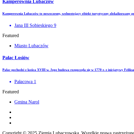
Kamperownia Lubaczów
Kamperownia Lubaczów to nowoczesny, wolnostojący obiekt turystyczny zlokalizowany pr
Jana III Sobieskiego 9
Featured
Miasto Lubaczów
Pałac Łosiów
Pałac pochodzi z końca XVIII w. Jego budowa rozpoczęła się w 1770 r. z inicjatywy Felik
Pałacowa 1
Featured
Gmina Narol
Copyright © 2025 Ziemia Lubaczowska. Wszelkie prawa zastrzeżone