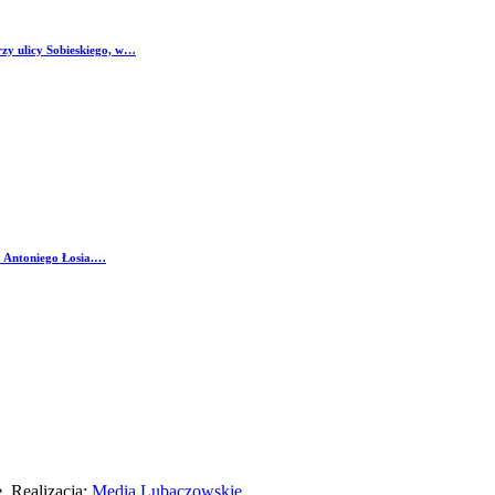
zy ulicy Sobieskiego, w…
sa Antoniego Łosia.…
. Realizacja:
Media Lubaczowskie
.