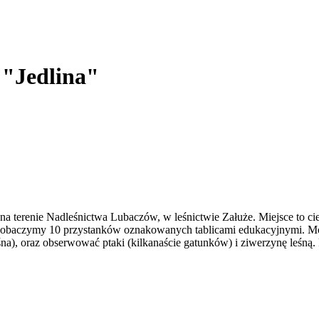
 "Jedlina"
ą na terenie Nadleśnictwa Lubaczów, w leśnictwie Załuże. Miejsce to 
zobaczymy 10 przystanków oznakowanych tablicami edukacyjnymi. Mo
eśna), oraz obserwować ptaki (kilkanaście gatunków) i ziwerzynę leśną.